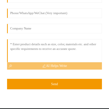
AI Helps Write
Send