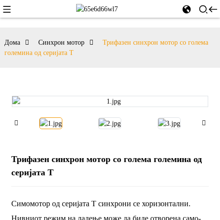
Дома
Синхрон мотор
Трифазен синхрон мотор со голема
големина од серијата T
Трифазен синхрон мотор со голема големина од
серијата T
Симомотор од серијата T синхрони се хоризонтални.
Нивниот режим на ладење може да биде отворена само-