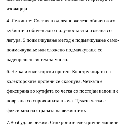
изолација.
4. Лежиште: Составен од леано железо обичен лого
куќиште и обичен лого полу-поставата излеана со
легура. 5.подмачкување метод е подмачкување само-
подмачкување или сложено подмачкување со
надворешен систем за масло.
6. Четка и колекторски прстен: Конструкцијата на
колекторските прстени се склопува. Четката е
фиксирана во кутијата со четка со постојан напон и е
поврзана со спроводната плоча. Целата четка е
фиксирана на страната на лежиштето.
7.Возбудлив режим: Синхроните електрични машини