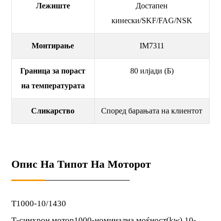
Лежиште
Достапен
кинески/SKF/FAG/NSK
Монтирање
IM7311
Граница за пораст
80 илјади (Б)
на температурата
Сликарство
Според барањата на клиентот
Опис На Типот На Моторот
T1000-10/1430
Т-синхрон мотор1000-номинална моќност(kw) 10-