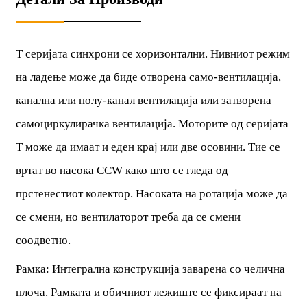
Т серијата синхрони се хоризонтални. Нивниот режим
на ладење може да биде отворена само-вентилација,
канална или полу-канал вентилација или затворена
самоциркулирачка вентилација. Моторите од серијата
Т може да имаат и еден крај или две осовини. Тие се
вртат во насока CCW како што се гледа од
прстенестиот колектор. Насоката на ротација може да
се смени, но вентилаторот треба да се смени
соодветно.
Рамка: Интегрална конструкција заварена со челична
плоча. Рамката и обичниот лежиште се фиксираат на