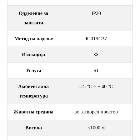
Одделение за
IP20
заштита
Метод на ладење
IC01/IC37
Изолација
Ф
Услуга
S1
Амбиентална
-15 °C ~ + 40 °C
температура
Животна средина
во затворен простор
Висина
≤1000 м