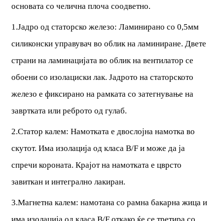
основата со челична плоча соодветно.
1.Јадро од статорско железо: Ламинирано со 0,5мм
силиконски управувач во облик на ламиниране. Двете
страни на ламинацијата во облик на вентилатор се
обоени со изолациски лак. Јадрото на статорското
железо е фиксирано на рамката со затегнување на
завртката или реброто од гулаб.
2.Статор калем: Намотката е двослојна намотка во
скутот. Има изолација од класа B/F и може да ја
спречи короната. Крајот на намотката е цврсто
завиткан и интегрално лакиран.
3.Магнетна калем: намотана со рамна бакарна жица и
има изолација од класа B/F откако ќе се третира со