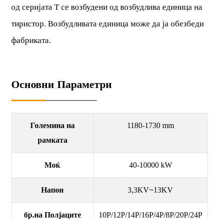
од серијата Т се возбудени од возбудлива единица на
тиристор. Возбудливата единица може да ја обезбеди
фабриката.
Основни Параметри
Големина на
1180-1730 mm
рамката
Моќ
40-10000 kW
Напон
3,3KV~13KV
бр.на Полјаците
10P/12P/14P/16P/4P/8P/20P/24P