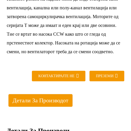
вентилација, канална или полу-канал вентилација или
затворена самоциркулирачка вентилација. Моторите од
серијата Т може да имаат и еден крај или две осовини.
Тие се вртат во насока CCW како што се гледа од
прстенестиот колектор. Насоката на ротација може да се
смени, но вентилаторот треба да се смени соодветно.
КОНТАКТИРАЈТЕ НЕ
ПРЕЗЕМИ
Детали За Производот
Детали За Производи