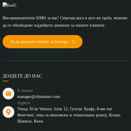
Висококвалитетен SIMO за вас! Секогаш кога и што ви треба, можеме
да го обезбедиме најдоброто решение за нашите клиенти.
За да дознаете повеќе за Invengo
ДОЈДЕТЕ ДО НАС
Е-пошта:
manager@chinasimo.com
Адреса:
Улица Xi'an Venture, блок 12, Гуогин Хуафу, 8-ми пат
Фенгченг, зона за економски и технолошки развој, Ксиан,
Шанкси, Кина