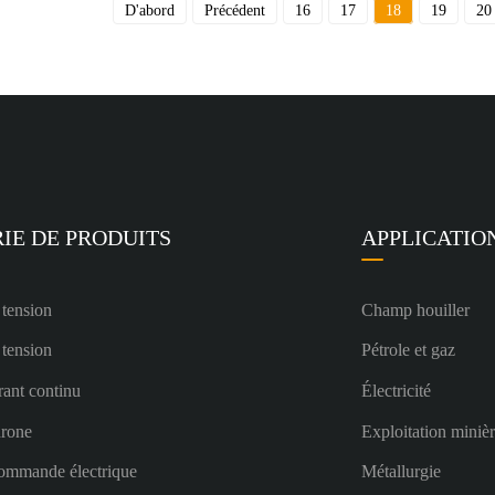
D'abord
Précédent
16
17
18
19
20
IE DE PRODUITS
APPLICATIO
 tension
Champ houiller
 tension
Pétrole et gaz
rant continu
Électricité
hrone
Exploitation miniè
ommande électrique
Métallurgie