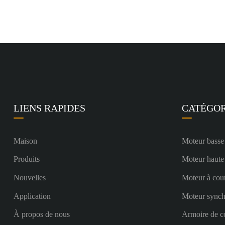
LIENS RAPIDES
CATÉGOR
Maison
Moteur basse
Produits
Moteur haute
Nouvelles
Moteur à cou
Application
Moteur sync
À propos de nous
Armoire de c