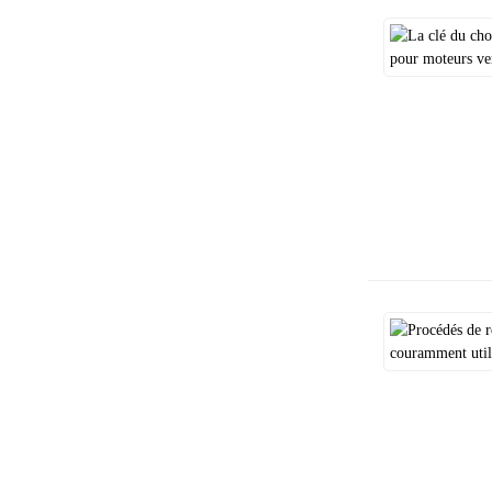
Moteur haute tension
antidéflagrant Aide à la
maintenance...
Le moteur le plus
écoénergétique redéfinit…
Moteur à aimant permanent
CA Réduction d'énergie...