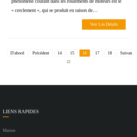
phénomène courant dans les roulements de moteurs est le
« cerclement », qui se produit en raison de…
Voir Les Détails
D'abord
Précédent
14
15
16
17
18
Suivant
22
LIENS RAPIDES
Maison