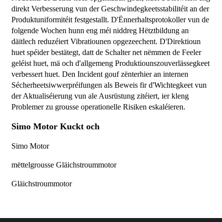
direkt Verbesserung vun der Geschwindegkeetsstabilitéit an der
Produktuniformitéit festgestallt. D'Ënnerhaltsprotokoller vun de
folgende Wochen hunn eng méi niddreg Hëtztbildung an
däitlech reduzéiert Vibratiounen opgezeechent. D'Direktioun
huet spéider bestätegt, datt de Schalter net nëmmen de Feeler
geléist huet, mä och d'allgemeng Produktiounszouverlässegkeet
verbessert huet. Den Incident gouf zënterhier an internen
Sécherheetsiwwerpréifungen als Beweis fir d'Wichtegkeet vun
der Aktualiséierung vun ale Ausrüstung zitéiert, ier kleng
Problemer zu grousse operationelle Risiken eskaléieren.
Simo Motor
Kuckt och
Simo Motor
mëttelgrousse Gläichstroummotor
Gläichstroummotor