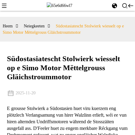
Heem
Neiegkeeten
Südostasiatescht Stolwierk wiesselt op e
Simo Motor Mëttelgrouss Gläichstroummotor
Südostasiatescht Stolwierk wiesselt
op e Simo Motor Mëttelgrouss
Gläichstroummotor
2025-11-20
E grousse Stolwierk a Südostasien huet viru kuerzem eng
plötzlech Verlangsamung vun hirer Walzlinn erlieft, wéi ee vun
hiren alternden Undriffsmotoren während de Stosszäiten
ausgefall ass. D'Feeler huet zu engem merkbare Réckgang vum
Drehmoment gefouert, wat zu enger ongläicher Walzdicke