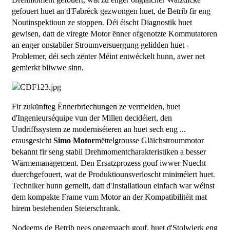
gefouert huet an d'Fabréck gezwongen huet, de Betrib fir eng
Noutinspektioun ze stoppen. Déi éischt Diagnostik huet
gewisen, datt de viregte Motor ënner ofgenotzte Kommutatoren
an enger onstabiler Stroumversuergung gelidden huet -
Problemer, déi sech zënter Méint entwéckelt hunn, awer net
gemierkt bliwwe sinn.
Fir zukünfteg Ënnerbriechungen ze vermeiden, huet
d'Ingenieurséquipe vun der Millen decidéiert, den
Undriffssystem ze moderniséieren an huet sech eng ...
erausgesicht
Simo Motor
mëttelgrousse Gläichstroummotor
bekannt fir seng stabil Drehmomentcharakteristiken a besser
Wärmemanagement. Den Ersatzprozess gouf iwwer Nuecht
duerchgefouert, wat de Produktiounsverloscht miniméiert huet.
Techniker hunn gemellt, datt d'Installatioun einfach war wéinst
dem kompakte Frame vum Motor an der Kompatibilitéit mat
hirem bestehenden Steierschrank.
Nodeems de Betrib nees opgemaach gouf, huet d'Stolwierk eng