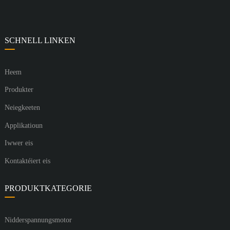
SCHNELL LINKEN
Heem
Produkter
Neiegkeeten
Applikatioun
Iwwer eis
Kontaktéiert eis
PRODUKTKATEGORIE
Nidderspannungsmotor