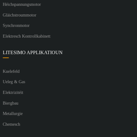
Héichspannungsmotor
Gläichstroummotor
Synchronmotor
Elektresch Kontrollkabinett
LITESIMO APPLIKATIOUN
Kuelefeld
Ueleg & Gas
Elektrizitéit
Biergbau
Metallurgie
Chemesch