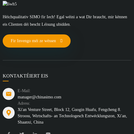
Héichqualitativ SIMO fir Iech! Egal wéini a wat Dir braucht, mir kënnen
eis Clienten déi bescht Léisung ubidden.
Fir Invengo méi ze wëssen
KONTAKTÉIERT EIS
E-Mail:
manager@chinasimo.com
Adress:
Xi'an Venture Street, Block 12, Guogin Huafu, Fengcheng 8.
Strooss, Wirtschafts- an Technologesch Entwécklungszon, Xi'an,
Shaanxi, China