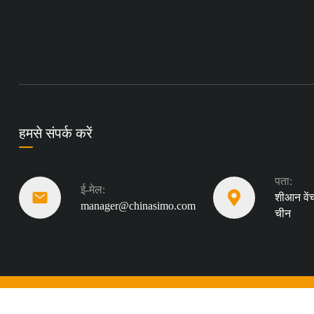
हमसे संपर्क करें
पता:
ई-मेल:
शीआन वेंच
manager@chinasimo.com
चीन
साइट मैप
गोपनीयता नीति