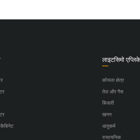
ी
लाइटसिमो एप्लि
टर
कोयला क्षेत्र
ोटर
तेल और गैस
बिजली
ोटर
खनन
ण कैबिनेट
धातुकर्म
रासायनिक