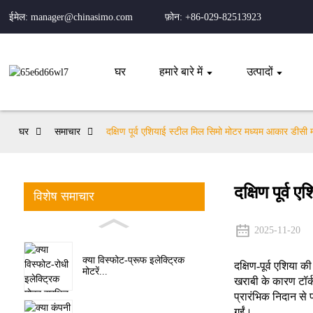
ईमेल: manager@chinasimo.com
फ़ोन: +86-029-82513923
घर
हमारे बारे में
उत्पादों
घर
समाचार
दक्षिण पूर्व एशियाई स्टील मिल सिमो मोटर मध्यम आकार डीसी म
दक्षिण पूर्व
विशेष समाचार
2025-11-20
क्या विस्फोट-प्रूफ इलेक्ट्रिक
दक्षिण-पूर्व एशिया
मोटरें...
खराबी के कारण टॉर
प्रारंभिक निदान से
गईं।