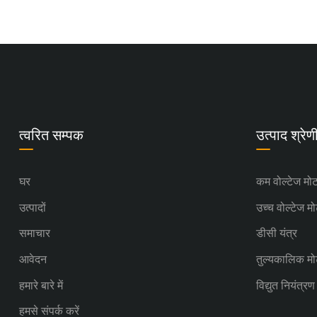
सर्वाधिक ऊर्जा कुशल मोटर
पुनर्परिभाषित ...
एसी स्थायी चुंबक मोटर ऊर्जा को
कम कर...
त्वरित सम्पक
उत्पाद श्रेण
क्या सिमो मोटर्स विद्युत प्रेरण ...
घर
कम वोल्टेज मो
उत्पादों
उच्च वोल्टेज म
समाचार
डीसी यंत्र
आवेदन
तुल्यकालिक म
हमारे बारे में
विद्युत नियंत्र
हमसे संपर्क करें