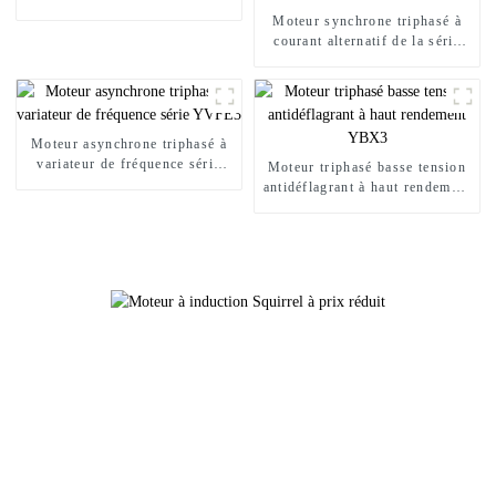
Ex série YBX5
Moteur synchrone triphasé à
courant alternatif de la série
TDMK, spécialement conçu
pour le broyage minier
Moteur asynchrone triphasé à
variateur de fréquence série
Moteur triphasé basse tension
YVFE3
antidéflagrant à haut rendement
YBX3