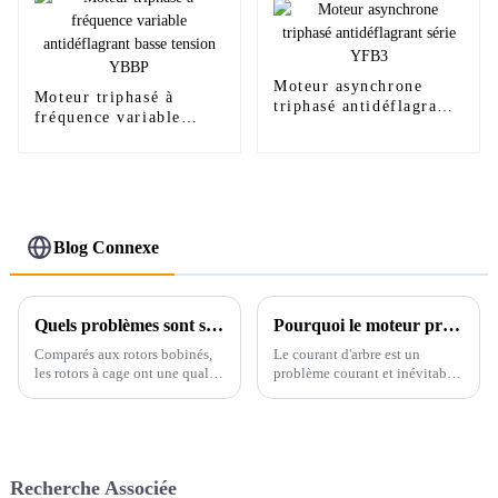
Moteur asynchrone
Moteur triphasé à
triphasé antidéflagrant
fréquence variable
série YFB3
antidéflagrant basse
tension YBBP
Blog Connexe
Quels problèmes sont susceptibles de survenir lors du fonctionnement des rotors de moteurs à cage ?
Pourquoi le moteur présente-t-il un courant d'arbre ? Comment le prévenir et le contrôler ?
Comparés aux rotors bobinés,
Le courant d'arbre est un
les rotors à cage ont une qualité
problème courant et inévitable
et une sécurité relativement
pour les moteurs haute tension
meilleures, mais les rotors à
et les moteurs à fréquence
cage auront également des
variable. Il peut endommager
problèmes de qualité dans des
gravement les roulements du
situations de démarrage
moteur. C'est pourquoi...
Recherche Associée
fréquent et de grande inertie de