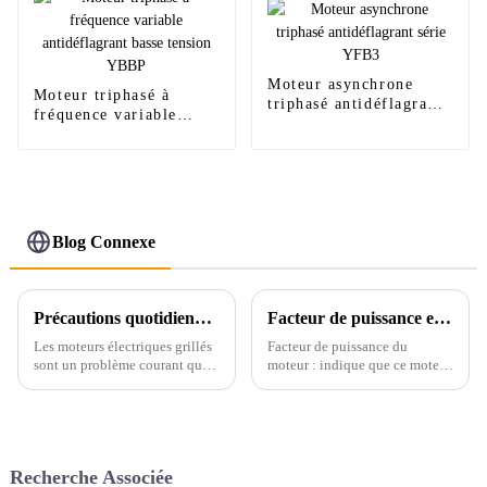
Moteur asynchrone
Moteur triphasé à
triphasé antidéflagrant
fréquence variable
série YFB3
antidéflagrant basse
tension YBBP
Blog Connexe
Précautions quotidiennes pour éviter l'épuisement du moteur
Facteur de puissance et rendement du moteur
Les moteurs électriques grillés
Facteur de puissance du
sont un problème courant qui
moteur : indique que ce moteur
peut entraîner des réparations
peut fournir un pourcentage de
coûteuses et des temps d'arrêt.
l'énergie du réseau électrique
Comprendre les causes de
sous forme de puissance
panne et prendre des mesures
d'entrée. Le rendement du
préventives quotidiennes peut
moteur est égal à sa puissance
Recherche Associée
considérablement améliorer la
de sortie.