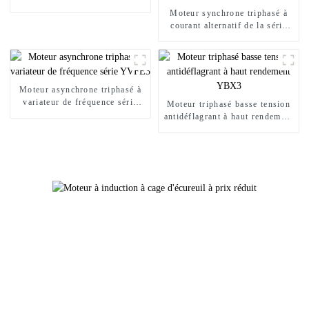
Ex série YBX5
Moteur synchrone triphasé à
courant alternatif de la série
TDMK, spécialement conçu
pour le broyage minier
Moteur asynchrone triphasé à
variateur de fréquence série
Moteur triphasé basse tension
YVFE3
antidéflagrant à haut rendement
YBX3