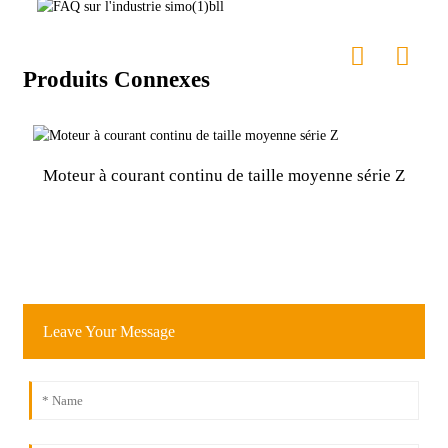
Produits Connexes
Moteur à courant continu de taille moyenne série Z
M
Leave Your Message