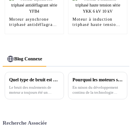
Moteur asynchrone
Moteur à induction
triphasé antidéflagrant
triphasé haute tension
série YFB4
série YKK 6 kV 10 kV
Blog Connexe
Quel type de bruit est normal pour le roulement du moteur ?
Pourquoi les moteurs sont-ils plus susceptibles de griller maintenant qu’avant ?
Le bruit des roulements de
En raison du développement
moteur a toujours été un
continu de la technologie
problème qui préoccupe de
d'isolation, la conception des
nombreux ingénieurs. Comme
moteurs nécessite à la fois une
mentionné dans l'article
puissance accrue et un volume
précédent, le bruit des
réduit, ce qui rend la capacité
roulements de moteur est
thermique des nouveaux
Recherche Associée
difficile à décrire, et il est donc
moteurs de plus en plus
souvent source de problèmes.
petite,...