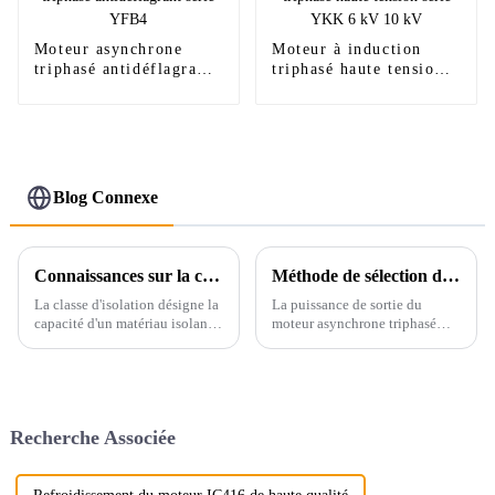
Moteur asynchrone
Moteur à induction
triphasé antidéflagrant
triphasé haute tension
série YFB4
série YKK 6 kV 10 kV
Blog Connexe
Connaissances sur la classification de l'isolation des moteurs électriques
Méthode de sélection de la puissance du moteur asynchrone triphasé
La classe d'isolation désigne la
La puissance de sortie du
capacité d'un matériau isolant à
moteur asynchrone triphasé
résister à la chaleur, un élément
doit être sélectionnée en
essentiel dans de nombreuses
fonction de la puissance
applications, des systèmes
requise par les machines de
électriques à la construction de
production, et le moteur
bâtiments. Elle est également…
asynchrone triphasé doit
Recherche Associée
fonctionner sous la puissance
nominale...