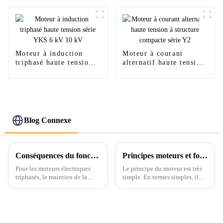
Moteur à induction
Moteur à courant
triphasé haute tension
alternatif haute tension
série YKS 6 kV 10 kV
à structure compacte
série Y2
Blog Connexe
Conséquences du fonctionnement du moteur au-delà de la tension nominale
Principes moteurs et formules importantes
Pour les moteurs électriques
Le principe du moteur est très
triphasés, le maintien de la
simple. En termes simples, il
tension nominale est essentiel
s'agit d'un dispositif qui utilise
pour des performances
l'énergie électrique pour
optimales. Un écart par rapport
générer un champ magnétique
à cette tension spécifiée peut
rotatif sur la bobine et entraîner
entraîner divers effets néfastes,
le rotor.