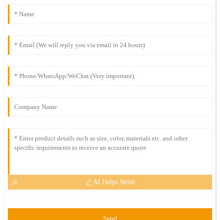
AI Helps Write
Send