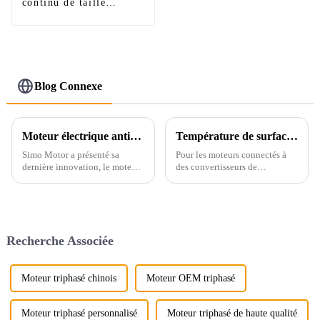
continu de taille
moyenne série Z
Blog Connexe
Moteur électrique antidéflagrant 2940 tr/min pour environnements dangereux
Température de surface maximale des moteurs antidéflagrants connectés à la fréquence
Simo Motor a présenté sa
Pour les moteurs connectés à
dernière innovation, le moteur
des convertisseurs de
électrique antidéflagrant 2940
fréquence, la température de
tr/min, conçu pour offrir des
surface maximale doit être
performances et une sécurité
déterminée par des méthodes
inégalées dans les
d'essai dans les conditions les
environnements industriels
plus défavorables
Recherche Associée
dangereux.
Moteur triphasé chinois
Moteur OEM triphasé
Moteur triphasé personnalisé
Moteur triphasé de haute qualité