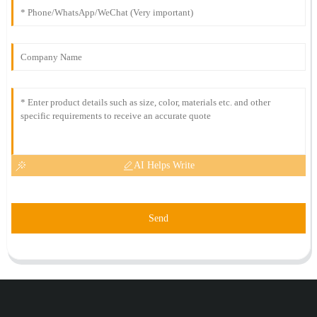
AI Helps Write
Send