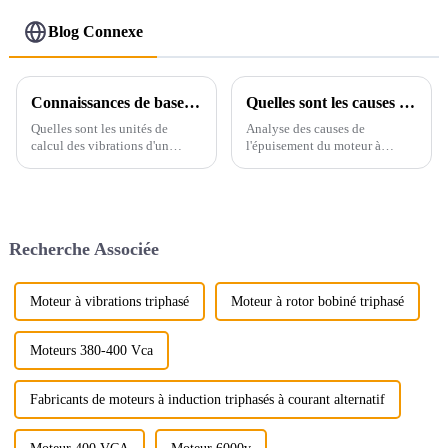
Blog Connexe
Connaissances de base sur les vibrations des moteurs et les causes des vibrations importantes des moteurs
Quelles sont les causes de l’épuisement du moteur à courant alternatif triphasé ?
Quelles sont les unités de
Analyse des causes de
calcul des vibrations d'un
l'épuisement du moteur à
moteur ? Comment les
courant alternatif à induction
comprendre ? Les unités de
asynchrone triphasé, les causes
mesure les plus couramment
de l'épuisement du moteur à
utilisées sont la vitesse
courant alternatif triphasé
effective (appelée…
peuvent être divisées en
Recherche Associée
charge, alimentation électrique,
isolation du moteur et perte de
phase.
Moteur à vibrations triphasé
Moteur à rotor bobiné triphasé
Moteurs 380-400 Vca
Fabricants de moteurs à induction triphasés à courant alternatif