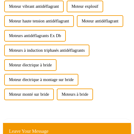
indispensable des systèmes
modernes.
Moteur vibrant antidéflagrant
Moteur explosif
Moteur haute tension antidéflagrant
Moteur antidéflagrant
Moteurs antidéflagrants Ex Db
Moteurs à induction triphasés antidéflagrants
Moteur électrique à bride
Moteur électrique à montage sur bride
Moteur monté sur bride
Moteurs à bride
Leave Your Message