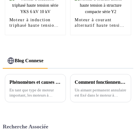
Moteur à induction
Moteur à courant
triphasé haute tension
alternatif haute tension
série YKS 6 kV 10 kV
à structure compacte
série Y2
Blog Connexe
Phénomènes et causes de défaillance des moteurs à courant continu
Comment fonctionnent les moteurs à courant continu ?
En tant que type de moteur
Un aimant permanent annulaire
important, les moteurs à
est fixé dans le moteur à
courant continu sont largement
courant continu. Le courant
utilisés dans divers domaines.
traverse la bobine du rotor pour
Ils sont souvent utilisés pour
générer une force en ampères.
entraîner des installations
Lorsque la bobine du rotor est
industrielles, des automobiles,
parallèle au champ
Recherche Associée
des navires, des avions, etc., et
magnétique,...
constituent un élément