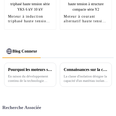
Moteur à induction
Moteur à courant
triphasé haute tension
alternatif haute tension
série YKS 6 kV 10 kV
à structure compacte
série Y2
Blog Connexe
Pourquoi les moteurs sont-ils plus susceptibles de griller maintenant qu’avant ?
Connaissances sur la classification de l'isolation des moteurs électriques
En raison du développement
La classe d'isolation désigne la
continu de la technologie
capacité d'un matériau isolant à
d'isolation, la conception des
résister à la chaleur, un élément
moteurs nécessite à la fois une
essentiel dans de nombreuses
puissance accrue et un volume
applications, des systèmes
réduit, ce qui rend la capacité
électriques à la construction de
thermique des nouveaux
bâtiments. Elle est également…
Recherche Associée
moteurs de plus en plus
petite,...