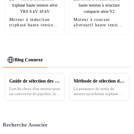
Moteur à induction
Moteur à courant
triphasé haute tension
alternatif haute tension
série YKS 6 kV 10 kV
à structure compacte
série Y2
Blog Connexe
Guide de sélection des moteurs pour convoyeurs tubulaires
Méthode de sélection de la puissance du moteur asynchrone triphasé
Lors du choix d'un moteur pour
La puissance de sortie du
un convoyeur de pipeline, la
moteur asynchrone triphasé
première chose à considérer est
doit être sélectionnée en
de savoir si sa puissance est
fonction de la puissance
adaptée à la charge du
requise par les machines de
convoyeur. Une puissance
production, et le moteur
excessive peut entraîner un
asynchrone triphasé doit
Recherche Associée
gaspillage d'énergie.
fonctionner sous la puissance
nominale...