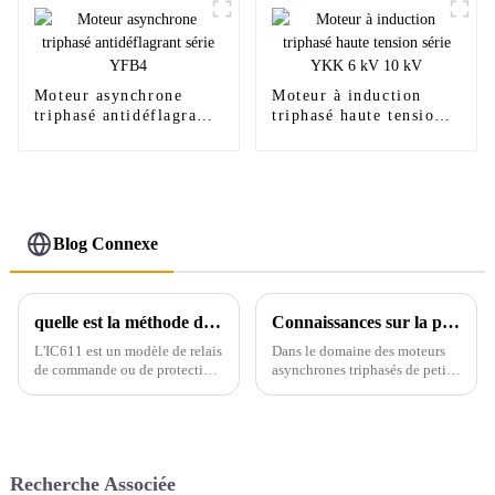
Moteur asynchrone
Moteur à induction
triphasé antidéflagrant
triphasé haute tension
série YFB4
série YKK 6 kV 10 kV
Blog Connexe
quelle est la méthode de refroidissement ic611 dans le moteur électrique ?
Connaissances sur la protection contre la surchauffe du moteur et les composants de mesure de température
L'IC611 est un modèle de relais
Dans le domaine des moteurs
de commande ou de protection
asynchrones triphasés de petite
moteur. Dans le contexte des
et moyenne puissance, la
moteurs électriques, les
sécurité et l'efficacité
méthodes de refroidissement
opérationnelles sont
sont cruciales pour garantir le
essentielles. L'un des moyens
bon fonctionnement et la
les plus efficaces pour y
Recherche Associée
fiabilité du relais. Pour
parvenir est d'utiliser plus de…