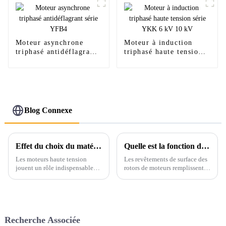
Moteur asynchrone
Moteur à induction
triphasé antidéflagrant
triphasé haute tension
série YFB4
série YKK 6 kV 10 kV
Blog Connexe
Effet du choix du matériau isolant sur les performances des moteurs haute tension
Quelle est la fonction du revêtement de surface du rotor du moteur ?
Les moteurs haute tension
Les revêtements de surface des
jouent un rôle indispensable
rotors de moteurs remplissent
dans la production industrielle
plusieurs fonctions essentielles
et sont largement utilisés dans
pour améliorer les
des secteurs tels que la
performances et l'esthétique.
production d'énergie
L'un des principaux objectifs
électrique, la pétrochimie, la
d'un revêtement protecteur est
Recherche Associée
métallurgie, etc. Cependant, ...
de prévenir la rouille. Rotor de