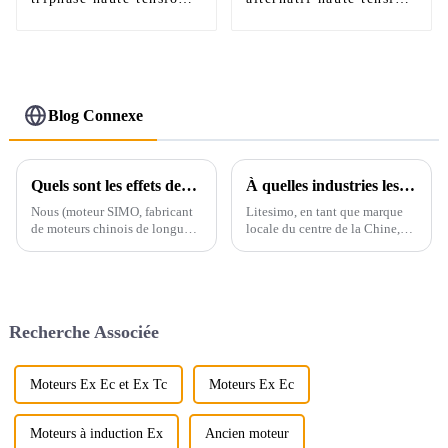
série YKS 6 kV 10 kV
à structure compacte
série Y2
Blog Connexe
Quels sont les effets des différentes méthodes d'installation sur la température des roulements du moteur ?
À quelles industries les moteurs asynchrones triphasés sont-ils adaptés ?
Nous (moteur SIMO, fabricant
Litesimo, en tant que marque
de moteurs chinois de longue
locale du centre de la Chine,
date) avons effectué une
met toujours en œuvre la
analyse comparative du
production de divers moteurs
contrôle de certaines
électriques pour toutes les
connexions en fonction de la
utilisations telles que le moteur
rationalité de la conception et
de mine, le moteur de
Recherche Associée
du fonctionnement des
soufflante, le moteur de
roulements du moteur. M...
compresseur triphasé...
Moteurs Ex Ec et Ex Tc
Moteurs Ex Ec
Moteurs à induction Ex
Ancien moteur