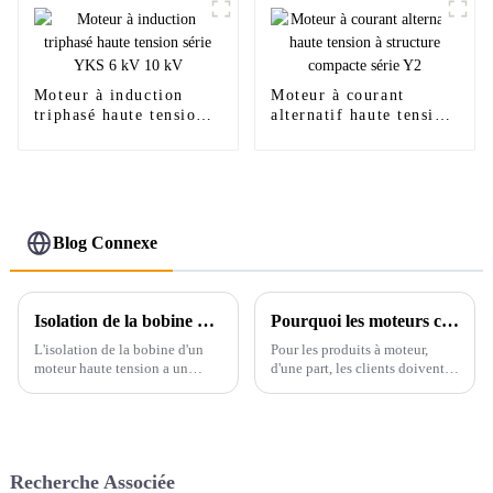
Moteur à induction
Moteur à courant
triphasé haute tension
alternatif haute tension
série YKS 6 kV 10 kV
à structure compacte
série Y2
Blog Connexe
Isolation de la bobine du moteur haute tension
Pourquoi les moteurs chauffent-ils davantage ?
L'isolation de la bobine d'un
Pour les produits à moteur,
moteur haute tension a un
d'une part, les clients doivent
impact important sur la durée
être informés des éléments
de vie et l'effet économique du
d'entretien et de soins pendant
moteur, ce qui est un problème
le fonctionnement du moteur
auquel chaque concepteur et
par des moyens appropriés ;
technicien doit se soucier...
d'autre part, l'expérience et...
Recherche Associée