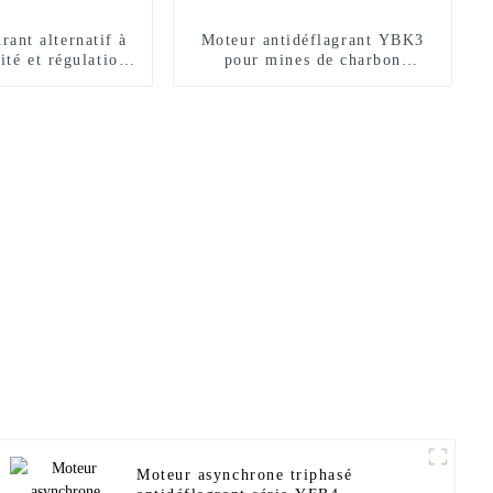
rant alternatif à
Moteur antidéflagrant YBK3
ité et régulation
pour mines de charbon
fréquence variable
souterraines
 série YJP
Moteur asynchrone triphasé