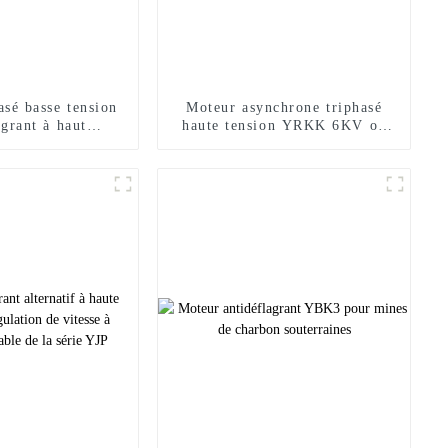
asé basse tension
Moteur asynchrone triphasé
agrant à haut
haute tension YRKK 6KV ou
ment YBX3
10KV à haut rendement