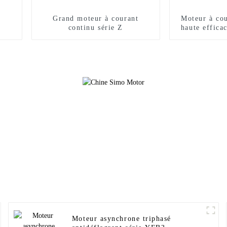
Grand moteur à courant
Moteur à cou
continu série Z
haute efficac
de vitesse à 
de la
Moteur asynchrone triphasé