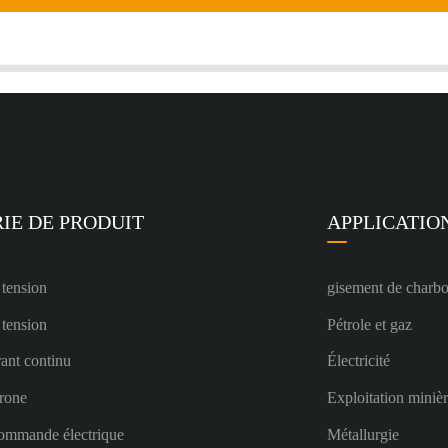
IE DE PRODUIT
APPLICATIO
 tension
gisement de charb
 tension
Pétrole et gaz
ant continu
Électricité
rone
Exploitation miniè
ommande électrique
Métallurgie