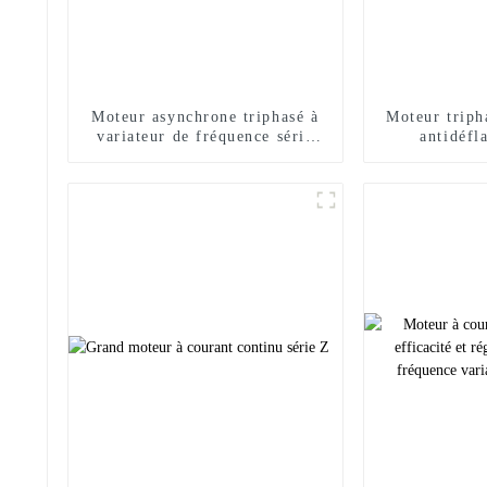
Moteur asynchrone triphasé à
Moteur triph
variateur de fréquence série
antidéfl
YVFE3
rende