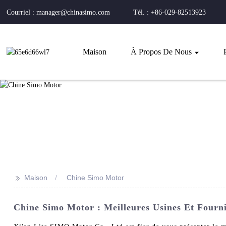
Courriel : manager@chinasimo.com
Tél. : +86-029-82513923
Maison
À Propos De Nous
>>
Maison
Chine Simo Motor
Chine Simo Motor : Meilleures Usines Et Fourni