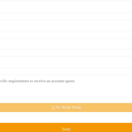
AI Helps Write
Send