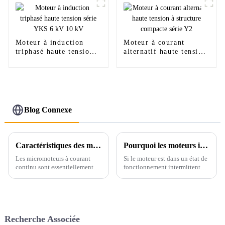
Moteur à induction
Moteur à courant
triphasé haute tension
alternatif haute tension
série YKS 6 kV 10 kV
à structure compacte
série Y2
Blog Connexe
Caractéristiques des moteurs à courant continu
Pourquoi les moteurs intermittents sont-ils plus susceptibles d’avoir des problèmes ?
Les micromoteurs à courant
Si le moteur est dans un état de
continu sont essentiellement
fonctionnement intermittent
des moteurs à courant continu.
avec des démarrages fréquents,
Nous les avons présentés en
les démarrages fréquents
détail dans l'article précédent.
entraîneront un impact sérieux
Une fois le moteur sous
sur l'enroulement du moteur en
tension, sa vitesse est
raison du courant important
Recherche Associée
généralement très élevée, au
pendant le ...