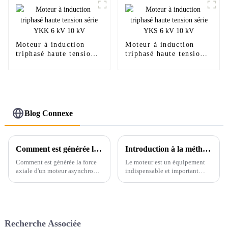
Moteur à induction
Moteur à induction
triphasé haute tension
triphasé haute tension
série YKK 6 kV 10 kV
série YKS 6 kV 10 kV
Blog Connexe
Comment est générée la force axiale d'un moteur asynchrone triphasé ?
Introduction à la méthode de classification et aux scénarios d'application des moteurs haute et basse tension
Comment est générée la force
Le moteur est un équipement
axiale d'un moteur asynchrone
indispensable et important
triphasé ? Qu'il s'agisse d'un
dans l'industrie moderne,
moteur électrique haute ou
largement utilisé dans divers
basse tension, les problèmes de
domaines. Selon sa tension de
déplacement de l'arbre ou la
fonctionnement, il peut être
force axiale entraînant une
divisé en deux catégories :
Recherche Associée
surchauffe des roulements