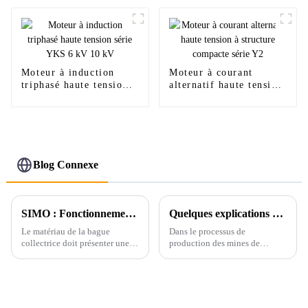
Moteur à induction
Moteur à courant
triphasé haute tension
alternatif haute tension
série YKS 6 kV 10 kV
à structure compacte
série Y2
Blog Connexe
SIMO : Fonctionnement et principe de fonctionnement d'une bague collectrice pour moteur haute tension
Quelques explications sur les équipements électriques antidéflagrants pour les mines
Le matériau de la bague
Dans le processus de
collectrice doit présenter une
production des mines de
résistance mécanique élevée,
charbon, des substances
une bonne conductivité
explosives telles que le gaz et
électrique et une bonne
la poussière de charbon sont
résistance à la corrosion. En
présentes. Afin de garantir la
contact glissant avec le balai,
sécurité de la production et de