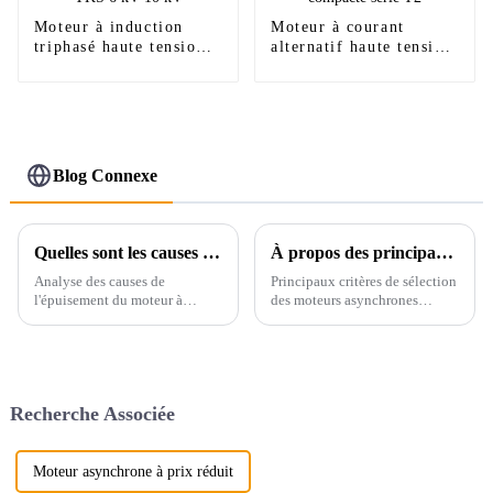
Moteur à induction
Moteur à courant
triphasé haute tension
alternatif haute tension
série YKS 6 kV 10 kV
à structure compacte
série Y2
Blog Connexe
Quelles sont les causes de l’épuisement du moteur à courant alternatif triphasé ?
À propos des principaux facteurs de sélection des moteurs asynchrones triphasés
Analyse des causes de
Principaux critères de sélection
l'épuisement du moteur à
des moteurs asynchrones
courant alternatif à induction
triphasés de Xi'an : les champs
asynchrone triphasé, les causes
magnétiques rotatifs du rotor et
de l'épuisement du moteur à
du stator du moteur asynchrone
courant alternatif triphasé
triphasé tournent dans le même
peuvent être divisées en
sens…
Recherche Associée
charge, alimentation électrique,
isolation du moteur et perte de
phase.
Moteur asynchrone à prix réduit