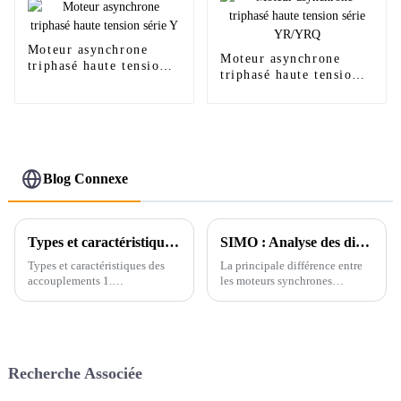
Moteur asynchrone
Moteur asynchrone
triphasé haute tension
triphasé haute tension
série Y
série YR/YRQ
Blog Connexe
Types et caractéristiques des accouplements
SIMO : Analyse des difficultés de la technologie de régulation de vitesse par conversion de fréquence pour les moteurs synchrones
Types et caractéristiques des
La principale différence entre
accouplements 1.
les moteurs synchrones
Accouplements rigides : •
produits par LT SIMO Motor et
Caractéristiques : Aucun
les moteurs asynchrones
déplacement entre les arbres
ordinaires TDMK Motor en
n'est autorisé, adapté aux
fonctionnement est que lorsque
situations où les deux arbres
le moteur synchrone
Recherche Associée
ont un bon alignement.&...
fonctionne, l'angle entre...