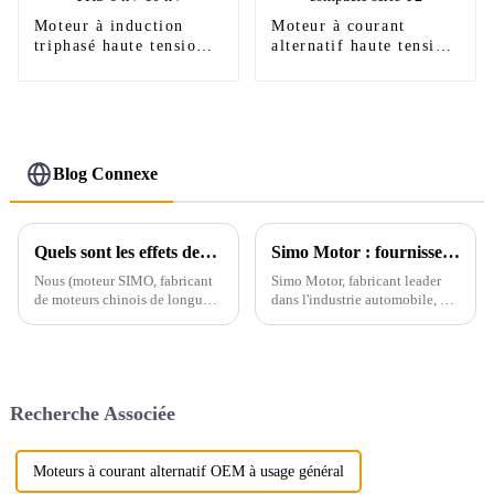
Moteur à induction
Moteur à courant
triphasé haute tension
alternatif haute tension
série YKS 6 kV 10 kV
à structure compacte
série Y2
Blog Connexe
Quels sont les effets des différentes méthodes d'installation sur la température des roulements du moteur ?
Simo Motor : fournisseur leader de moteurs à courant continu hautes performances et économes en énergie
Nous (moteur SIMO, fabricant
Simo Motor, fabricant leader
de moteurs chinois de longue
dans l'industrie automobile, est
date) avons effectué une
fier de mettre en avant sa large
analyse comparative du
gamme de moteurs à courant
contrôle de certaines
continu, réputés pour leurs
connexions en fonction de la
hautes performances, leur
rationalité de la conception et
durabilité et leur efficacité.
Recherche Associée
du fonctionnement des
roulements du moteur. M...
Moteurs à courant alternatif OEM à usage général