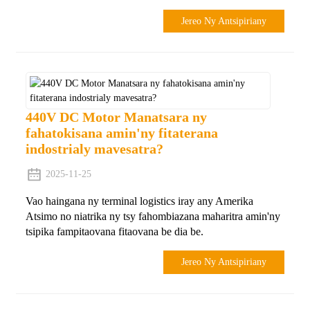
Jereo Ny Antsipiriany
440V DC Motor Manatsara ny
fahatokisana amin'ny fitaterana
indostrialy mavesatra?
2025-11-25
Vao haingana ny terminal logistics iray any Amerika
Atsimo no niatrika ny tsy fahombiazana maharitra amin'ny
tsipika fampitaovana fitaovana be dia be.
Jereo Ny Antsipiriany