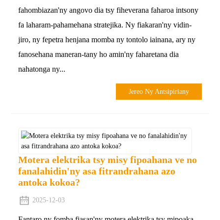
fahombiazan'ny angovo dia tsy fiheverana faharoa intsony
fa laharam-pahamehana stratejika. Ny fiakaran'ny vidin-
jiro, ny fepetra henjana momba ny tontolo iainana, ary ny
fanosehana maneran-tany ho amin'ny faharetana dia
nahatonga ny...
Jereo Ny Antsipiriany
Motera elektrika tsy misy fipoahana ve no
fanalahidin'ny asa fitrandrahana azo
antoka kokoa?
2025-12-03
Fantaro ny fomba fiasan'ny motera elektrika tsy mipoaka