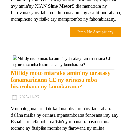
avy amin'ny XIAN
Simo Motor
S dia manatsara ny
fiarovana sy ny fahamendrehana amin'ny asa fitrandrahana,
mampihena ny risika ary mampitombo ny fahombiazany.
Jereo Ny Antsipiriany
Mifidy moto miaraka amin'ny taratasy
fanamarinana CE ny orinasa mba
hisorohana ny famokarana?
2025-11-26
Vao haingana no niatrika fanamby amin'ny fanarahan-
dalàna maika ny orinasa mpanamboatra fonosana iray any
Espaina rehefa nohamafisin'ny mpanara-maso eo an-
toerana ny fitsipika momba ny fiarovana ny milina.