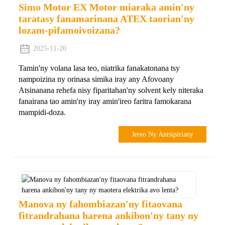
Simo Motor EX Motor miaraka amin'ny
taratasy fanamarinana ATEX taorian'ny
lozam-pifamoivoizana?
2025-11-20
Tamin'ny volana lasa teo, niatrika fanakatonana tsy
nampoizina ny orinasa simika iray any Afovoany
Atsinanana rehefa nisy fiparitahan'ny solvent kely niteraka
fanairana tao amin'ny iray amin'ireo faritra famokarana
mampidi-doza.
Jereo Ny Antsipiriany
Manova ny fahombiazan'ny fitaovana
fitrandrahana harena ankibon'ny tany ny