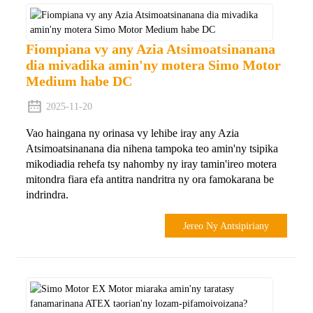
Fiompiana vy any Azia Atsimoatsinanana
dia mivadika amin'ny motera Simo Motor
Medium habe DC
2025-11-20
Vao haingana ny orinasa vy lehibe iray any Azia
Atsimoatsinanana dia nihena tampoka teo amin'ny tsipika
mikodiadia rehefa tsy nahomby ny iray tamin'ireo motera
mitondra fiara efa antitra nandritra ny ora famokarana be
indrindra.
Jereo Ny Antsipiriany