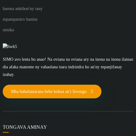
harena ankibon'ny tany
mpampatsiro hanina
simika
SIMO avo lenta ho anao! Na oviana na oviana ary na inona na inona ilainao
dia afaka manome ny vahaolana tsara indrindra ho an'ny mpanjifanay
izahay.
Mba hahafantarana bebe kokoa an'i Invengo
TONGAVA AMINAY