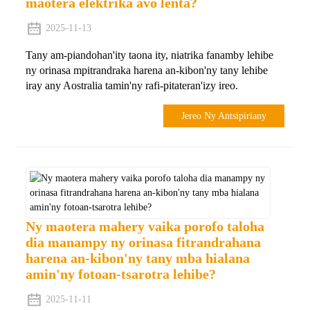
maotera elektrika avo lenta?
2025-11-13
Tany am-piandohan'ity taona ity, niatrika fanamby lehibe
ny orinasa mpitrandraka harena an-kibon'ny tany lehibe
iray any Aostralia tamin'ny rafi-pitateran'izy ireo.
Jereo Ny Antsipiriany
Ny maotera mahery vaika porofo taloha
dia manampy ny orinasa fitrandrahana
harena an-kibon'ny tany mba hialana
amin'ny fotoan-tsarotra lehibe?
2025-11-11