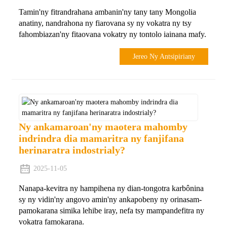
Tamin'ny fitrandrahana ambanin'ny tany tany Mongolia
anatiny, nandrahona ny fiarovana sy ny vokatra ny tsy
fahombiazan'ny fitaovana vokatry ny tontolo iainana mafy.
Jereo Ny Antsipiriany
Ny ankamaroan'ny maotera mahomby
indrindra dia mamaritra ny fanjifana
herinaratra indostrialy?
2025-11-05
Nanapa-kevitra ny hampihena ny dian-tongotra karbônina
sy ny vidin'ny angovo amin'ny ankapobeny ny orinasam-
pamokarana simika lehibe iray, nefa tsy mampandefitra ny
vokatra famokarana.