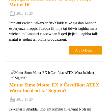
Mutur DC
2025-11-20
Impjant ewlieni tal-azzar fix-Xlokk tal-Asja dan l-aħħar
esperjenza tnaqqis f'daqqa fil-linja tat-tidwir tagħha meta
wieħed mill-muturi tas-sewqan li qed jixjieħu tagħha falla
matul is-sigħat tal-ogħla produzzjoni.
Ara D-Dettalji
Mutur Simo Motor EX b'Ċertifikat ATEX
Wara Inċident ta' Sigurtà?
2025-11-20
Ix-xahar li għadda, impjant kimiku fil-Lvant Nofsani