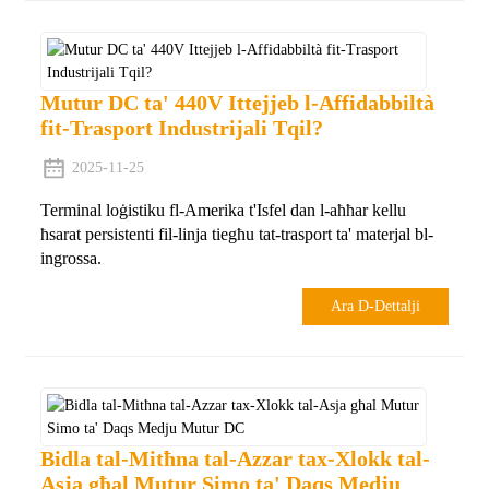
Mutur DC ta' 440V Ittejjeb l-Affidabbiltà
fit-Trasport Industrijali Tqil?
2025-11-25
Terminal loġistiku fl-Amerika t'Isfel dan l-aħħar kellu
ħsarat persistenti fil-linja tiegħu tat-trasport ta' materjal bl-
ingrossa.
Ara D-Dettalji
Bidla tal-Mitħna tal-Azzar tax-Xlokk tal-
Asja għal Mutur Simo ta' Daqs Medju