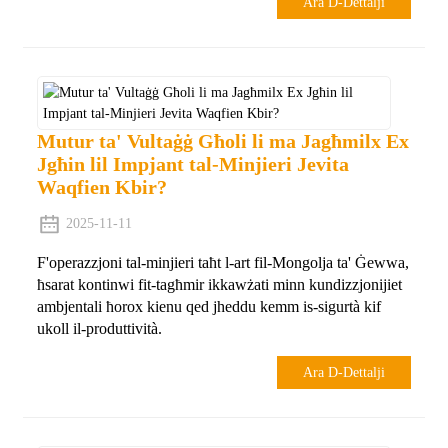
Ara D-Dettalji
Mutur ta' Vultaġġ Għoli li ma Jagħmilx Ex
Jgħin lil Impjant tal-Minjieri Jevita
Waqfien Kbir?
2025-11-11
F'operazzjoni tal-minjieri taħt l-art fil-Mongolja ta' Ġewwa,
ħsarat kontinwi fit-tagħmir ikkawżati minn kundizzjonijiet
ambjentali ħorox kienu qed jheddu kemm is-sigurtà kif
ukoll il-produttività.
Ara D-Dettalji