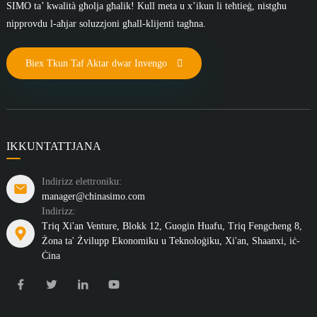
SIMO ta’ kwalità għolja għalik! Kull meta u x’ikun li teħtieġ, nistgħu
nipprovdu l-aħjar soluzzjoni għall-klijenti tagħna.
Biex Tkun Taf Aktar dwar Invengo
IKKUNTATTJANA
Indirizz elettroniku:
manager@chinasimo.com
Indirizz:
Triq Xi'an Venture, Blokk 12, Guogin Huafu, Triq Fengcheng 8,
Żona ta' Żvilupp Ekonomiku u Teknoloġiku, Xi'an, Shaanxi, iċ-
Ċina