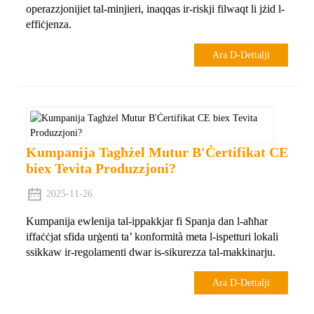
operazzjonijiet tal-minjieri, inaqqas ir-riskji filwaqt li jżid l-
effiċjenza.
Ara D-Dettalji
Kumpanija Tagħżel Mutur B'Ċertifikat CE
biex Tevita Produzzjoni?
2025-11-26
Kumpanija ewlenija tal-ippakkjar fi Spanja dan l-aħħar
iffaċċjat sfida urġenti ta’ konformità meta l-ispetturi lokali
ssikkaw ir-regolamenti dwar is-sikurezza tal-makkinarju.
Ara D-Dettalji