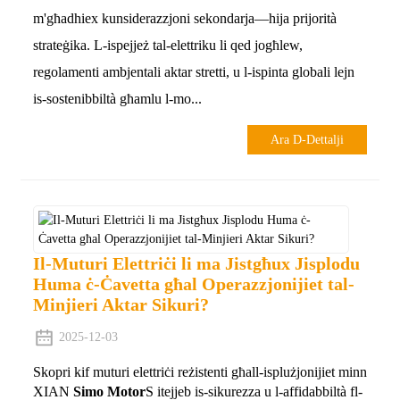
m'għadhiex kunsiderazzjoni sekondarja—hija prijorità
strateġika. L-ispejjeż tal-elettriku li qed jogħlew,
regolamenti ambjentali aktar stretti, u l-ispinta globali lejn
is-sostenibbiltà għamlu l-mo...
Ara D-Dettalji
Il-Muturi Elettriċi li ma Jistgħux Jisplodu
Huma ċ-Ċavetta għal Operazzjonijiet tal-
Minjieri Aktar Sikuri?
2025-12-03
Skopri kif muturi elettriċi reżistenti għall-isplużjonijiet minn
XIAN
Simo Motor
S itejjeb is-sikurezza u l-affidabbiltà fl-