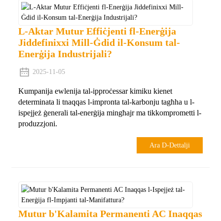
L-Aktar Mutur Effiċjenti fl-Enerġija
Jiddefinixxi Mill-Ġdid il-Konsum tal-
Enerġija Industrijali?
2025-11-05
Kumpanija ewlenija tal-ipproċessar kimiku kienet
determinata li tnaqqas l-impronta tal-karbonju tagħha u l-
ispejjeż ġenerali tal-enerġija mingħajr ma tikkomprometti l-
produzzjoni.
Ara D-Dettalji
Mutur b'Kalamita Permanenti AC Inaqqas