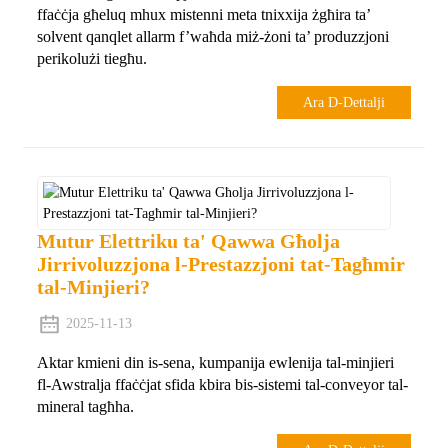
ffaċċja għeluq mhux mistenni meta tnixxija żgħira ta’
solvent qanqlet allarm f’waħda miż-żoni ta’ produzzjoni
perikolużi tiegħu.
Ara D-Dettalji
Mutur Elettriku ta' Qawwa Għolja
Jirrivoluzzjona l-Prestazzjoni tat-Tagħmir
tal-Minjieri?
2025-11-13
Aktar kmieni din is-sena, kumpanija ewlenija tal-minjieri
fl-Awstralja ffaċċjat sfida kbira bis-sistemi tal-conveyor tal-
mineral tagħha.