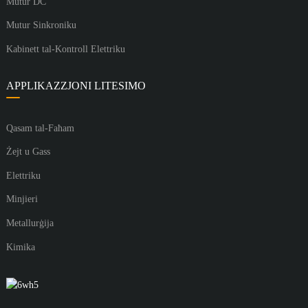
Mutur DC
Mutur Sinkroniku
Kabinett tal-Kontroll Elettriku
APPLIKAZZJONI LITESIMO
Qasam tal-Faħam
Żejt u Gass
Elettriku
Minjieri
Metallurġija
Kimika