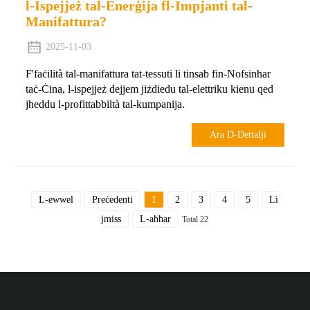
l-Ispejjeż tal-Enerġija fl-Impjanti tal-
Manifattura?
2025-11-03
F'faċilità tal-manifattura tat-tessuti li tinsab fin-Nofsinhar
taċ-Ċina, l-ispejjeż dejjem jiżdiedu tal-elettriku kienu qed
jheddu l-profittabbiltà tal-kumpanija.
Ara D-Dettalji
L-ewwel
Preċedenti
1
2
3
4
5
Li
jmiss
L-aħħar
Total 22