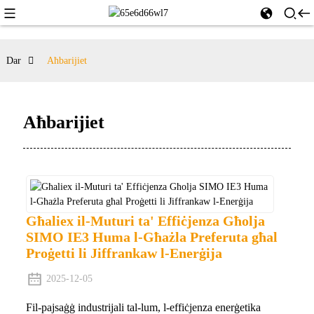
Dar
Aħbarijiet
Aħbarijiet
Għaliex il-Muturi ta' Effiċjenza Għolja
SIMO IE3 Huma l-Għażla Preferuta għal
Proġetti li Jiffrankaw l-Enerġija
2025-12-05
Fil-pajsaġġ industrijali tal-lum, l-effiċjenza enerġetika