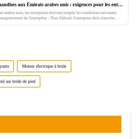
Guide d'importation de marchandises aux Émirats arabes unis : exigences pour les entreprises et les particuliers
 arabes unis, les entreprises doivent remplir les conditions suivantes
egistrement de l'entreprise : Tout d'abord, l'entreprise doit s'inscrire
 Émirats arabes unis et obtenir un visa.
grants
Moteur électrique à bride
té sur bride de pied