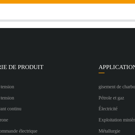
IE DE PRODUIT
APPLICATIO
 tension
gisement de charb
 tension
Pétrole et gaz
ant continu
Électricité
rone
Exploitation miniè
ommande électrique
Métallurgie