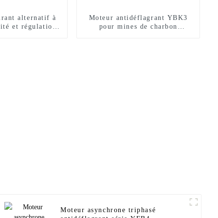
rant alternatif à
Moteur antidéflagrant YBK3
ité et régulation
pour mines de charbon
fréquence variable
souterraines
 série YJP
Moteur asynchrone triphasé