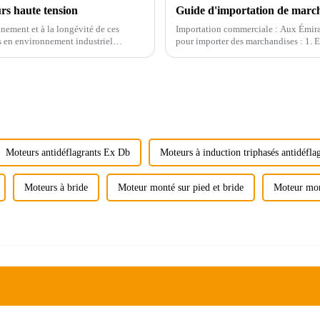
rs haute tension
nement et à la longévité de ces
Importation commerciale : Aux Émirats
és en environnement industriel…
pour importer des marchandises : 1. Enr
auprès du registre des entreprises des
Moteurs antidéflagrants Ex Db
Moteurs à induction triphasés antidéfla
Moteurs à bride
Moteur monté sur pied et bride
Moteur mon