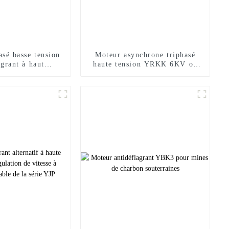
asé basse tension
Moteur asynchrone triphasé
agrant à haut
haute tension YRKK 6KV ou
ment YBX3
10KV à haut rendement