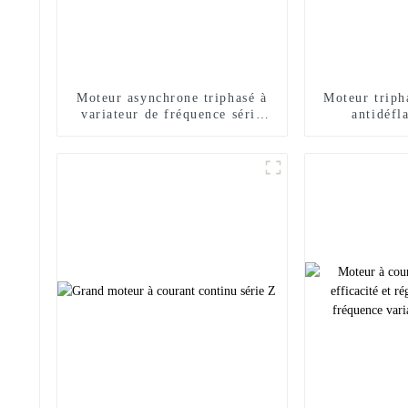
Moteur asynchrone triphasé à
Moteur triph
variateur de fréquence série
antidéfl
YVFE3
rende