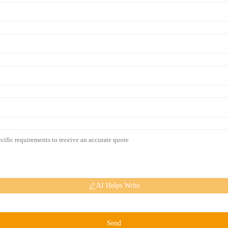
AI Helps Write
Send