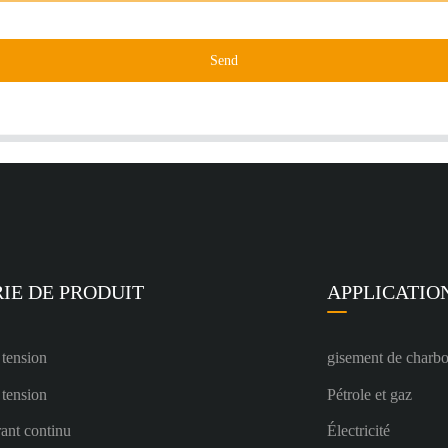
Send
IE DE PRODUIT
APPLICATIO
 tension
gisement de charb
 tension
Pétrole et gaz
ant continu
Électricité