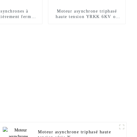
asynchrones à
Moteur asynchrone triphasé
tièrement fermés
haute tension YRKK 6KV ou
érie YBX5
10KV à haut rendement
Moteur asynchrone triphasé haute