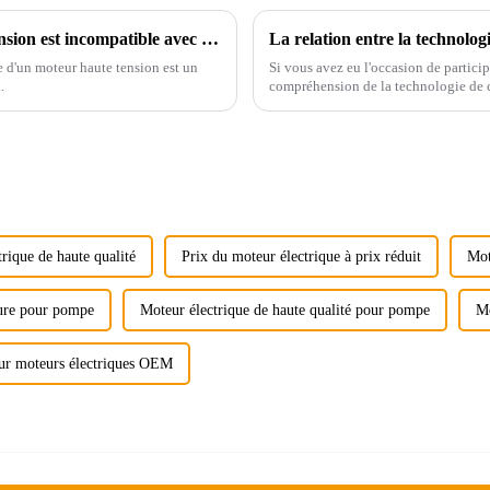
Que dois-je faire si le centre mécanique du moteur haute tension est incompatible avec le centre du champ magnétique ?
 d'un moteur haute tension est un
Si vous avez eu l'occasion de particip
.
compréhension de la technologie de c
équipements de test…
rique de haute qualité
Prix ​​du moteur électrique à prix réduit
Mot
sure pour pompe
Moteur électrique de haute qualité pour pompe
Mo
r moteurs électriques OEM