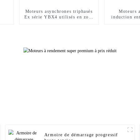
Moteurs asynchrones triphasés
Moteurs 
Ex série YBX4 utilisés en zone
induction en
dangereuse
Ex s
Armoire de démarrage progressif