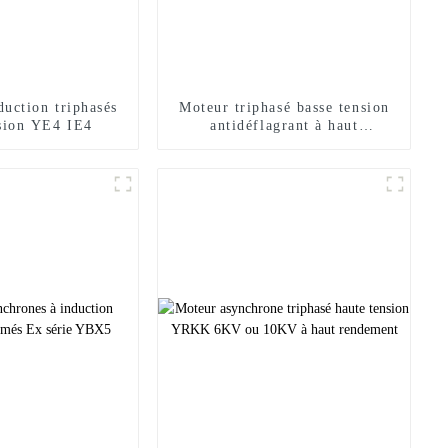
duction triphasés
Moteur triphasé basse tension
nsion YE4 IE4
antidéflagrant à haut
rendement YBX3