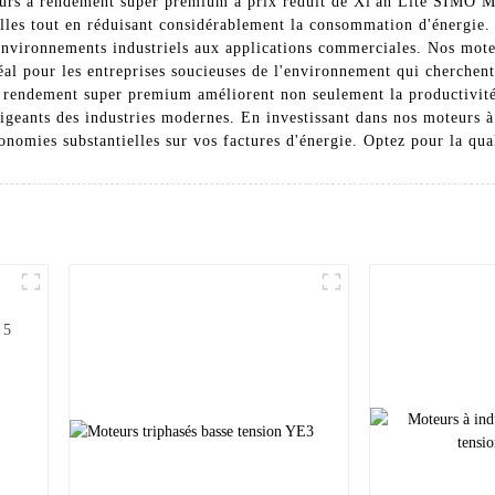
eurs à rendement super premium à prix réduit de Xi'an Lite SIMO M
elles tout en réduisant considérablement la consommation d'énergie.
s environnements industriels aux applications commerciales. Nos mote
éal pour les entreprises soucieuses de l'environnement qui cherchent 
rendement super premium améliorent non seulement la productivité, 
igeants des industries modernes. En investissant dans nos moteurs 
conomies substantielles sur vos factures d'énergie. Optez pour la qua
E5