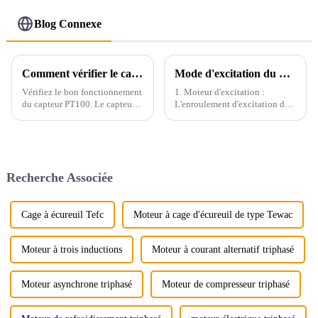
Blog Connexe
Comment vérifier le capteur de température PT100 ?
Mode d'excitation du moteur à courant continu
Vérifiez le bon fonctionnement
1. Moteur d'excitation :
du capteur PT100. Le capteur
L'enroulement d'excitation du
PT100 peut être divisé en
moteur à courant continu n'est
modes 2, 3 et 4 fils selon les
pas relié électriquement à
applications (voir ci-dessous).
l'induit, et le circuit
d'excitation est alimenté par
une autre source d'alimentation
Recherche Associée
continue. Par conséquent, le
champ…
Cage à écureuil Tefc
Moteur à cage d'écureuil de type Tewac
Moteur à trois inductions
Moteur à courant alternatif triphasé
Moteur asynchrone triphasé
Moteur de compresseur triphasé