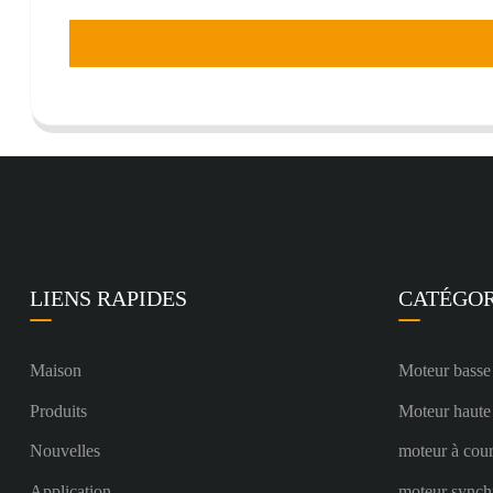
LIENS RAPIDES
CATÉGOR
Maison
Moteur basse
Produits
Moteur haute
Nouvelles
moteur à cour
Application
moteur synch