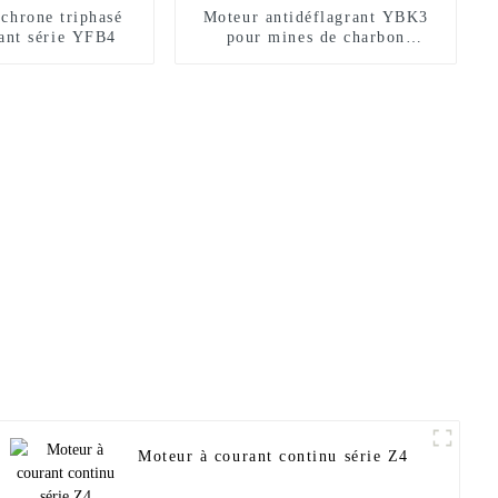
chrone triphasé
Moteur antidéflagrant YBK3
rant série YFB4
pour mines de charbon
souterraines
Moteur à courant continu série Z4