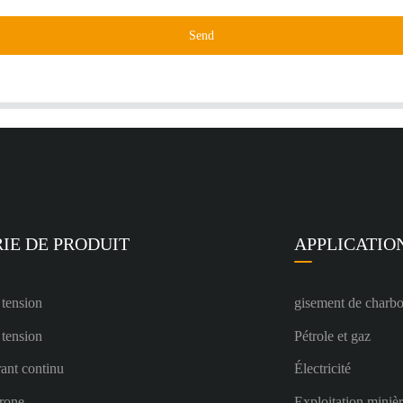
Send
IE DE PRODUIT
APPLICATIO
 tension
gisement de charb
 tension
Pétrole et gaz
ant continu
Électricité
rone
Exploitation miniè