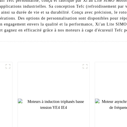
il Tefc personnalisé, conçu et fabriqué par Xi'an Lite SIMO Motor C
d'applications industrielles. Sa conception Tefc (refroidissement par
 ainsi sa durée de vie et sa durabilité. Conçu avec précision, le roto
opérations. Des options de personnalisation sont disponibles pour rép
son engagement envers la qualité et la performance, Xi'an Lite SIM
 gagnez en efficacité grâce à nos moteurs à cage d'écureuil Tefc pe