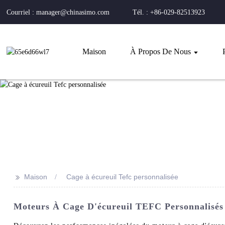
Courriel : manager@chinasimo.com
Tél. : +86-029-82513923
Maison
À Propos De Nous
>>
Maison
Cage à écureuil Tefc personnalisée
Moteurs À Cage D'écureuil TEFC Personnalisés 