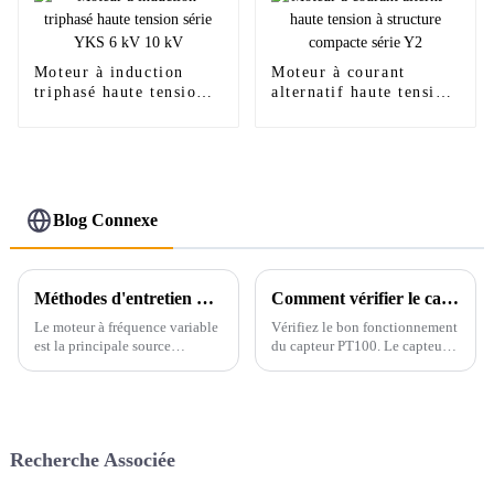
Moteur à induction
Moteur à courant
triphasé haute tension
alternatif haute tension
série YKS 6 kV 10 kV
à structure compacte
série Y2
Blog Connexe
Méthodes d'entretien quotidien des moteurs à fréquence variable
Comment vérifier le capteur de température PT100 ?
Le moteur à fréquence variable
Vérifiez le bon fonctionnement
est la principale source
du capteur PT100. Le capteur
d'énergie de divers dispositifs
PT100 peut être divisé en
mécaniques. Afin d'assurer un
modes 2, 3 et 4 fils selon les
fonctionnement continu et
applications (voir ci-dessous).
fiable de l'appareil, un entretien
quotidien et régulier est
Recherche Associée
essentiel.