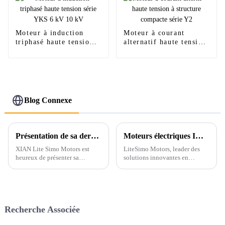
Moteur à induction
Moteur à courant
triphasé haute tension
alternatif haute tension
série YKS 6 kV 10 kV
à structure compacte
série Y2
Blog Connexe
Présentation de sa dernière innovation, le moteur à courant alternatif haute efficacité de 630 kW
Moteurs électriques IMB3 HV pour applications haute tension
XIAN Lite Simo Motors est
LiteSimo Motors, leader des
heureux de présenter sa
solutions innovantes en
dernière innovation : le moteur
matière de moteurs électriques,
à courant alternatif haute
a dévoilé sa dernière offre : les
efficacité de 630 kW, une
moteurs électriques IMB3 HV.
solution puissante conçue pour
Conçus pour les applications
répondre aux demandes
haute tension (HT), ces
Recherche Associée
toujours croissantes des
moteurs…
industries qui donnent la