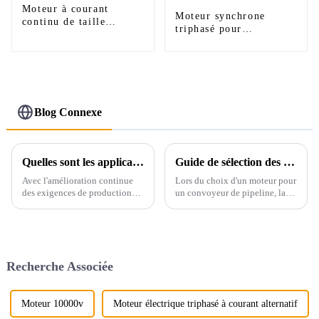
Moteur à courant
Moteur synchrone
continu de taille
triphasé pour
moyenne série Z
compresseur d'air série
TK 4 000 kW IM 5710
Blog Connexe
Quelles sont les applications des convertisseurs de fréquence dans les moteurs de levage ?
Guide de sélection des moteurs pour convoyeurs tubulaires
Avec l'amélioration continue
Lors du choix d'un moteur pour
des exigences de production
un convoyeur de pipeline, la
industrielle en matière de
première chose à considérer est
performances de régulation de
de savoir si sa puissance est
la vitesse des grues, les
adaptée à la charge du
méthodes traditionnelles
convoyeur. Une puissance
courantes de régulation de la
excessive peut entraîner un
Recherche Associée
vitesse des grues, telles que
gaspillage d'énergie.
l'enroulement du rotor
asynchrone...
Moteur 10000v
Moteur électrique triphasé à courant alternatif