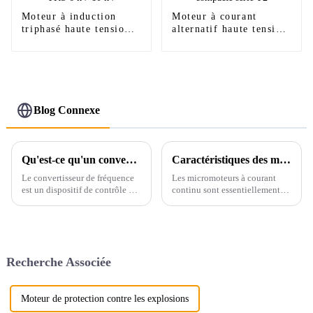
Moteur à induction
Moteur à courant
triphasé haute tension
alternatif haute tension
série YKS 6 kV 10 kV
à structure compacte
série Y2
Blog Connexe
Qu'est-ce qu'un convertisseur de fréquence ?
Caractéristiques des moteurs à courant continu
Le convertisseur de fréquence
Les micromoteurs à courant
est un dispositif de contrôle de
continu sont essentiellement
puissance essentiel pour les
des moteurs à courant continu.
moteurs électriques. Il sert
Nous les avons présentés en
principalement à gérer le
détail dans l'article précédent.
fonctionnement des moteurs à
Une fois le moteur sous
courant alternatif en modifiant
tension, sa vitesse est
Recherche Associée
la fréquence d'alimentation du
généralement très élevée, au
moteur. Cette technologie...
moins quelques centaines de
tours.
Moteur de protection contre les explosions