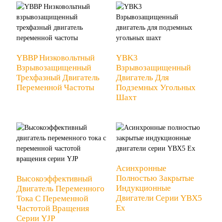
YBBP Низковольтный
YBK3
Взрывозащищенный
Взрывозащищенный
Трехфазный Двигатель
Двигатель Для
Переменной Частоты
Подземных Угольных
Шахт
Асинхронные
Полностью Закрытые
Высокоэффективный
Индукционные
Двигатель Переменного
Двигатели Серии YBX5
Тока С Переменной
Ex
Частотой Вращения
Серии YJP