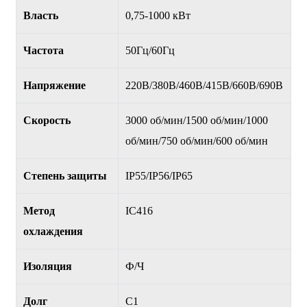
Власть
0,75-1000 кВт
Частота
50Гц/60Гц
Напряжение
220В/380В/460В/415В/660В/690В
Скорость
3000 об/мин/1500 об/мин/1000
об/мин/750 об/мин/600 об/мин
Степень защиты
IP55/IP56/IP65
Метод
IC416
охлаждения
Изоляция
Ф/Ч
Долг
С1