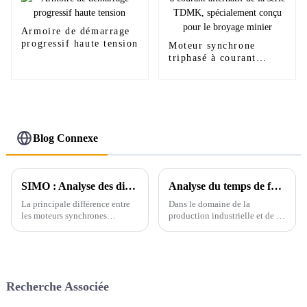
Armoire de démarrage
progressif haute tension
Moteur synchrone
triphasé à courant
alternatif de la série
TDMK, spécialement
conçu pour le broyage
minier
Blog Connexe
SIMO : Analyse des difficultés de la technologie de régulation de vitesse par conversion de fréquence pour les moteurs synchrones
Analyse du temps de fonctionnement moyen sans problème des moteurs
La principale différence entre
Dans le domaine de la
les moteurs synchrones
production industrielle et de la
produits par LT SIMO Motor et
transmission de puissance, les
les moteurs asynchrones
moteurs électriques
ordinaires TDMK Motor en
asynchrones triphasés sont des
fonctionnement est que lorsque
équipements essentiels, et leur
le moteur synchrone
fiabilité est cruciale. L'un des
Recherche Associée
fonctionne, l'angle entre...
indicateurs clés de mesure…