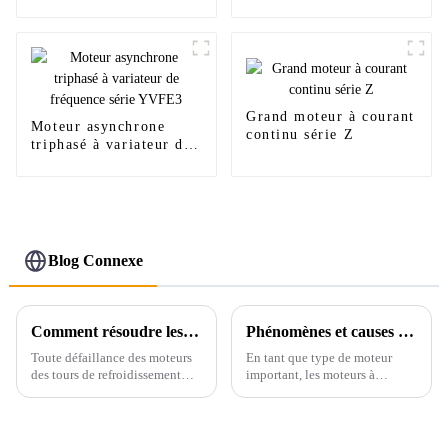
alternatif de la série
TDMK, spécialement
conçu pour le broyage
minier
Grand moteur à courant
Moteur asynchrone
continu série Z
triphasé à variateur de
fréquence série YVFE3
Blog Connexe
Comment résoudre les défauts courants lors de l'utilisation de moteurs dans les tours de refroidissement
Phénomènes et causes de défaillance des moteurs à courant continu
Toute défaillance des moteurs
En tant que type de moteur
des tours de refroidissement
important, les moteurs à
peut avoir un impact
courant continu sont largement
significatif sur leur utilisation.
utilisés dans divers domaines.
Assurer le bon fonctionnement
Ils sont souvent utilisés pour
des moteurs est une exigence
entraîner des installations