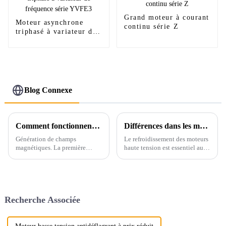
Grand moteur à courant
Moteur asynchrone
continu série Z
triphasé à variateur de
fréquence série YVFE3
Blog Connexe
Comment fonctionnent les moteurs haute tension
Différences dans les méthodes de refroidissement des moteurs haute tension
Génération de champs
Le refroidissement des moteurs
magnétiques. La première
haute tension est essentiel au
chose dont il est question est la
bon fonctionnement et à la
génération du champ
longévité de ces puissantes
magnétique. Dans un moteur
machines. Les moteurs haute
haute tension, le champ
tension sont généralement
magnétique généré par le
utilisés en environnement
Recherche Associée
courant qui le traverse…
industriel…