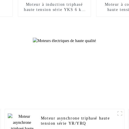
Moteur à induction triphasé
Moteur à co
haute tension série YKS 6 kV
haute tens
10 kV
compac
Moteur asynchrone triphasé haute
tension série YR/YRQ