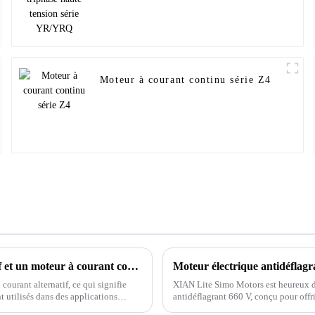
Moteur à courant continu série Z4
Quelle est la différence entre un moteur à courant alternatif et un moteur à courant continu ?
Moteur électrique antidéflag
ourant alternatif, ce qui signifie
XIAN Lite Simo Motors est heureux d'
t utilisés dans des applications
antidéflagrant 660 V, conçu pour offr
dangereux...