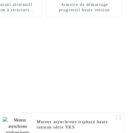
urant alternatif
Armoire de démarrage
ion à structure
progressif haute tension
te série Y2
Moteur asynchrone triphasé haute
tension série YKS