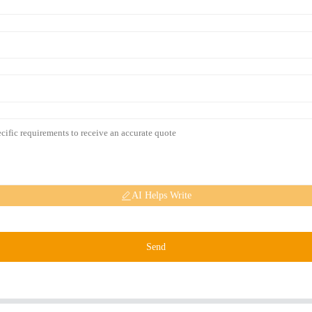
AI Helps Write
Send