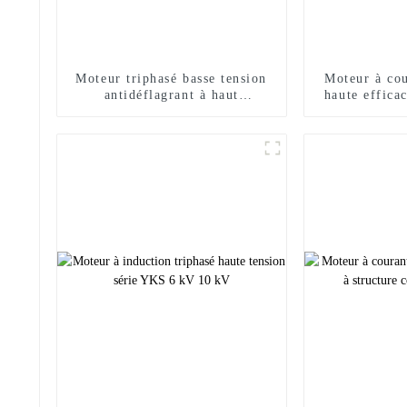
Moteur triphasé basse tension
Moteur à cou
antidéflagrant à haut
haute efficac
rendement YBX3
de vitesse à 
de la