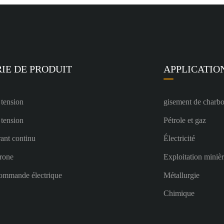
IE DE PRODUIT
APPLICATIO
 tension
gisement de charb
 tension
Pétrole et gaz
ant continu
Électricité
rone
Exploitation miniè
ommande électrique
Métallurgie
Chimique