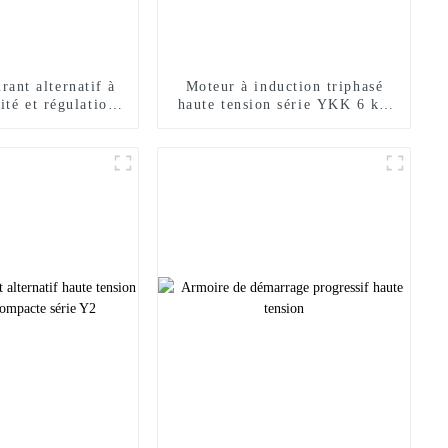
rant alternatif à
Moteur à induction triphasé
ité et régulation
haute tension série YKK 6 kV
fréquence variable
10 kV
 série YJP