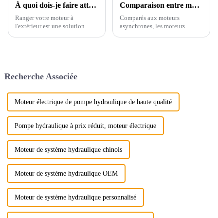
À quoi dois-je faire attention lorsque je stocke des moteurs à l’extérieur ?
Comparaison entre moteur synchrone à aimant permanent et moteur asynchrone !
Ranger votre moteur à
Comparés aux moteurs
l'extérieur est une solution
asynchrones, les moteurs
pratique, mais les conditions
synchrones à aimants
environnementales doivent être
permanents présentent des
soigneusement prises en
avantages évidents : rendement
compte pour garantir sa
élevé, facteur de puissance
longévité et ses performances.
élevé, bons indicateurs de
Recherche Associée
Voici les facteurs clés à prendre
performance, faible
en compte…
encombrement, légèreté, etc.
Moteur électrique de pompe hydraulique de haute qualité
Pompe hydraulique à prix réduit, moteur électrique
Moteur de système hydraulique chinois
Moteur de système hydraulique OEM
Moteur de système hydraulique personnalisé