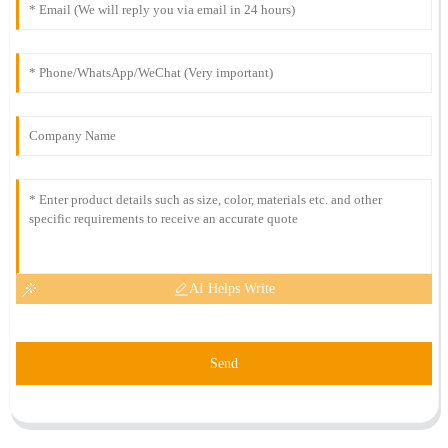
AI Helps Write
Send