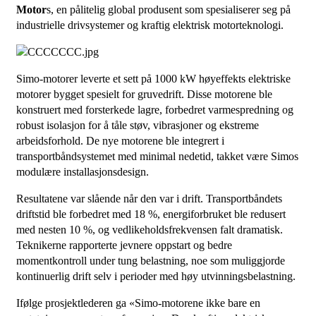
Motor
s, en pålitelig global produsent som spesialiserer seg på
industrielle drivsystemer og kraftig elektrisk motorteknologi.
Simo-motorer
leverte et sett på 1000 kW
høyeffekts elektriske
motorer
bygget spesielt for gruvedrift. Disse motorene ble
konstruert med forsterkede lagre, forbedret varmespredning og
robust isolasjon for å tåle støv, vibrasjoner og ekstreme
arbeidsforhold. De nye motorene ble integrert i
transportbåndsystemet med minimal nedetid, takket være Simos
modulære installasjonsdesign.
Resultatene var slående når den var i drift. Transportbåndets
driftstid ble forbedret med 18 %, energiforbruket ble redusert
med nesten 10 %, og vedlikeholdsfrekvensen falt dramatisk.
Teknikerne rapporterte jevnere oppstart og bedre
momentkontroll under tung belastning, noe som muliggjorde
kontinuerlig drift selv i perioder med høy utvinningsbelastning.
Ifølge prosjektlederen ga «Simo-motorene ikke bare en