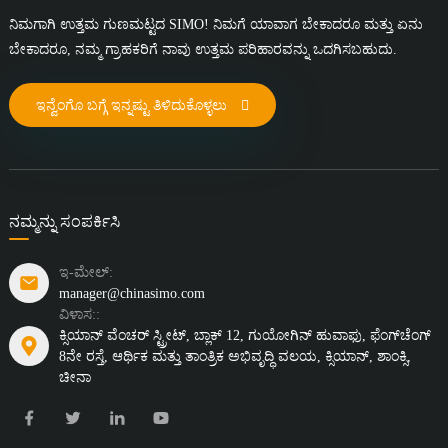
ನಿಮಗಾಗಿ ಉತ್ತಮ ಗುಣಮಟ್ಟದ SIMO! ನಿಮಗೆ ಯಾವಾಗ ಬೇಕಾದರೂ ಮತ್ತು ಏನು
ಬೇಕಾದರೂ, ನಮ್ಮ ಗ್ರಾಹಕರಿಗೆ ನಾವು ಉತ್ತಮ ಪರಿಹಾರವನ್ನು ಒದಗಿಸಬಹುದು.
ಇನ್ವೆಂಗೊ ಬಗ್ಗೆ ಇನ್ನಷ್ಟು ತಿಳಿದುಕೊಳ್ಳಲು
ನಮ್ಮನ್ನು ಸಂಪರ್ಕಿಸಿ
ಇ-ಮೇಲ್:
manager@chinasimo.com
ವಿಳಾಸ::
ಕ್ಸಿಯಾನ್ ವೆಂಚರ್ ಸ್ಟ್ರೀಟ್, ಬ್ಲಾಕ್ 12, ಗುಯೋಗಿನ್ ಹುವಾಫು, ಫೆಂಗ್‌ಚೆಂಗ್
8ನೇ ರಸ್ತೆ, ಆರ್ಥಿಕ ಮತ್ತು ತಾಂತ್ರಿಕ ಅಭಿವೃದ್ಧಿ ವಲಯ, ಕ್ಸಿಯಾನ್, ಶಾಂಕ್ಸಿ,
ಚೀನಾ