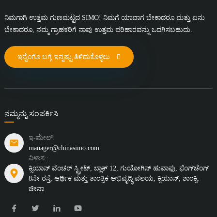
ನಿಮಗಾಗಿ ಉತ್ತಮ ಗುಣಮಟ್ಟದ SIMO! ನಿಮಗೆ ಯಾವಾಗ ಬೇಕಾದರೂ ಮತ್ತು ಏನು
ಬೇಕಾದರೂ, ನಮ್ಮ ಗ್ರಾಹಕರಿಗೆ ನಾವು ಉತ್ತಮ ಪರಿಹಾರವನ್ನು ಒದಗಿಸಬಹುದು.
ಇನ್ವೆಂಗೊ ಬಗ್ಗೆ ಇನ್ನಷ್ಟು ತಿಳಿದುಕೊಳ್ಳಲು
ನಮ್ಮನ್ನು ಸಂಪರ್ಕಿಸಿ
ಇ-ಮೇಲ್:
manager@chinasimo.com
ವಿಳಾಸ::
ಕ್ಸಿಯಾನ್ ವೆಂಚರ್ ಸ್ಟ್ರೀಟ್, ಬ್ಲಾಕ್ 12, ಗುಯೋಗಿನ್ ಹುವಾಫು, ಫೆಂಗ್‌ಚೆಂಗ್
8ನೇ ರಸ್ತೆ, ಆರ್ಥಿಕ ಮತ್ತು ತಾಂತ್ರಿಕ ಅಭಿವೃದ್ಧಿ ವಲಯ, ಕ್ಸಿಯಾನ್, ಶಾಂಕ್ಸಿ,
ಚೀನಾ