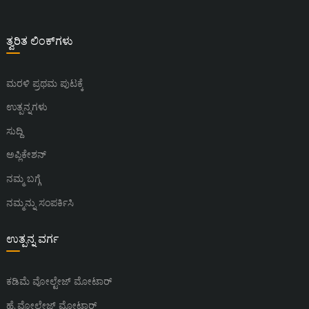
ತ್ವರಿತ ಲಿಂಕ್‌ಗಳು
ಮರಳಿ ಪ್ರಥಮ ಪುಟಕ್ಕೆ
ಉತ್ಪನ್ನಗಳು
ಸುದ್ದಿ
ಅಪ್ಲಿಕೇಶನ್
ನಮ್ಮ ಬಗ್ಗೆ
ನಮ್ಮನ್ನು ಸಂಪರ್ಕಿಸಿ
ಉತ್ಪನ್ನ ವರ್ಗ
ಕಡಿಮೆ ವೋಲ್ಟೇಜ್ ಮೋಟಾರ್
ಹೈ ವೋಲ್ಟೇಜ್ ಮೋಟಾರ್