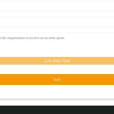
AI Helps Write
Send