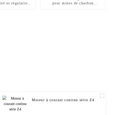
ité et régulation
pour mines de charbon
fréquence variable
souterraines
 série YJP
Moteur à courant continu série Z4