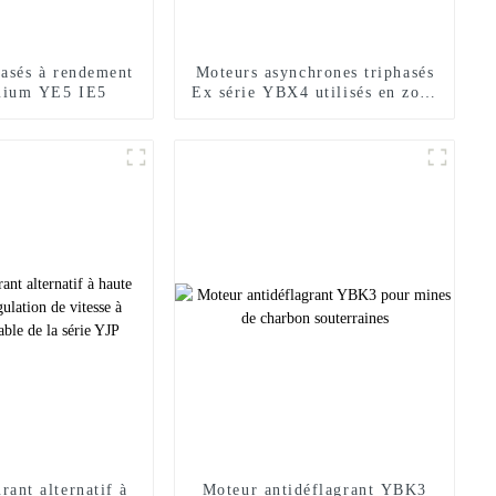
hasés à rendement
Moteurs asynchrones triphasés
emium YE5 IE5
Ex série YBX4 utilisés en zone
dangereuse
rant alternatif à
Moteur antidéflagrant YBK3