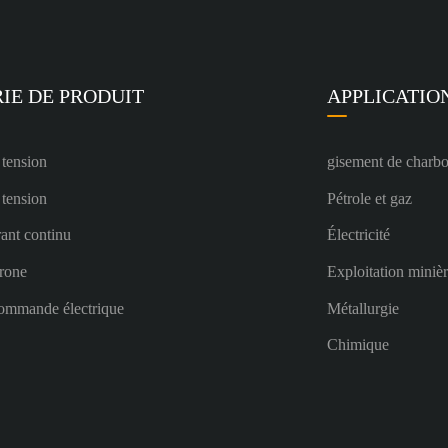
IE DE PRODUIT
APPLICATIO
 tension
gisement de charb
 tension
Pétrole et gaz
ant continu
Électricité
rone
Exploitation miniè
ommande électrique
Métallurgie
Chimique