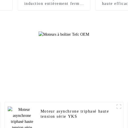
induction entièrement fermés
haute efficac
Ex série YBX5
de vitesse à 
de la
Moteur asynchrone triphasé haute
tension série YKS