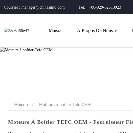
Courriel : manager@chinasimo.com
Tél. : +86-029-82513923
Maison
À Propos De Nous
>>
Maison
Moteurs à boîtier Tefc OEM
Moteurs À Boîtier TEFC OEM - Fournisseur Fiab