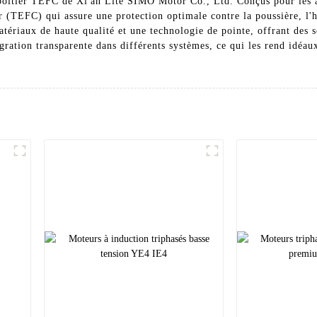
oîtier TEFC de Xi'an Lite SIMO Motor Co., Ltd. Conçus pour les app
r (TEFC) qui assure une protection optimale contre la poussière, l'
atériaux de haute qualité et une technologie de pointe, offrant des s
ration transparente dans différents systèmes, ce qui les rend idéa