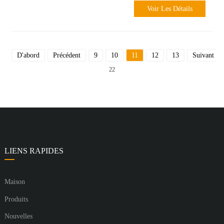
Voir Les Détails
D'abord
Précédent
9
10
11
12
13
Suivant
22
LIENS RAPIDES
Maison
Produits
Nouvelles