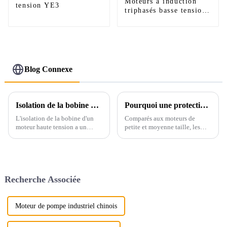
Moteurs à induction
tension YE3
triphasés basse tension
YE4 IE4
Blog Connexe
Isolation de la bobine du moteur haute tension
Pourquoi une protection différentielle est-elle utilisée sur les gros moteurs haute tension ?
L'isolation de la bobine d'un
Comparés aux moteurs de
moteur haute tension a un
petite et moyenne taille, les
impact important sur la durée
moteurs haute tension sont
de vie et l'effet économique du
coûteux et leurs applications
moteur, ce qui est un problème
sont critiques et spécifiques.
auquel chaque concepteur et
Qu'il s'agisse de la mise au
technicien doit se soucier...
rebut du corps du moteur après
Recherche Associée
une panne...
Moteur de pompe industriel chinois